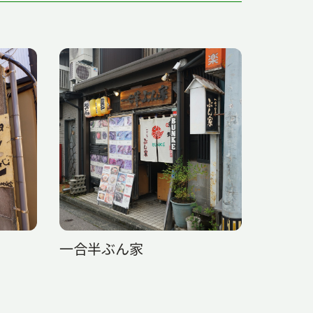
一合半ぶん家