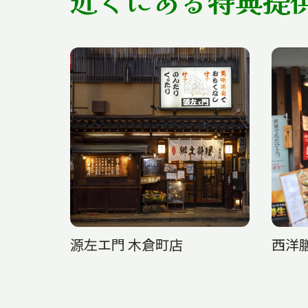
近くにある特典提
源左エ門 木倉町店
西洋