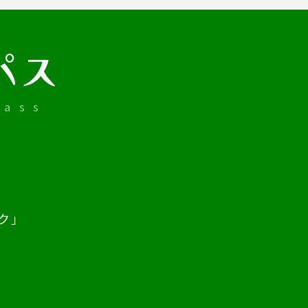
パス
ass
ク」