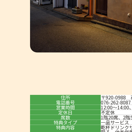
住所
〒920-098
電話番号
076-262-8087
営業時間
12:00～14:00
定休日
不定休
席数
1階20席、2階
特典タイプ
一品サービス
特典内容
乾杯ドリンクサ
限る。他券併