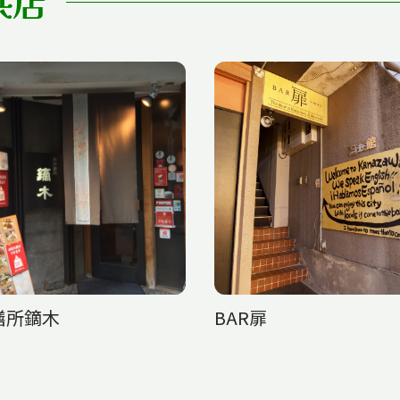
供店
膳所鏑木
BAR扉