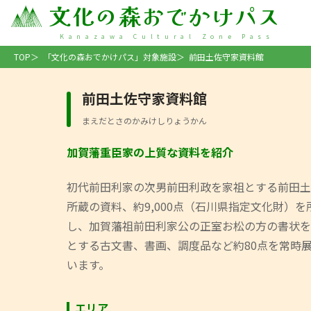
文化の森おでかけパス
Kanazawa Cultural Zone Pass
TOP
「文化の森おでかけパス」対象施設
前田土佐守家資料館
前田土佐守家資料館
加賀藩重臣家の上質な資料を紹介
初代前田利家の次男前田利政を家祖とする前田土
所蔵の資料、約9,000点（石川県指定文化財）を
し、加賀藩祖前田利家公の正室お松の方の書状を
とする古文書、書画、調度品など約80点を常時
います。
エリア