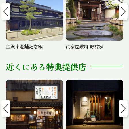
revious
Next
金沢市老舗記念館
武家屋敷跡 野村家
近くにある特典提供店
revious
Next